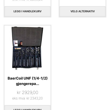
LEGG I HANDLEKURV
VELG ALTERNATIV
BaerCoil UNF (1/4-1/2)
gjengerepa...
kr
2929,00
eks mva:
kr
2343,20