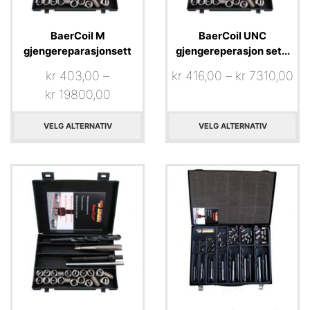
BaerCoil M
BaerCoil UNC
gjengereparasjonsett
gjengereperasjon set...
kr
403,00
–
kr
416,00
–
kr
7310,00
kr
19800,00
VELG ALTERNATIV
VELG ALTERNATIV