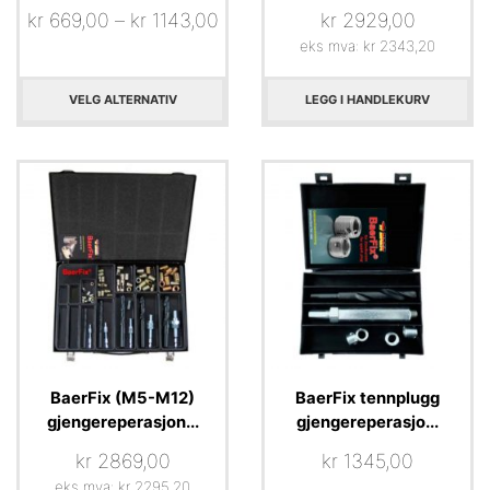
kr
669,00
–
kr
1143,00
kr
2929,00
eks mva:
kr
2343,20
VELG ALTERNATIV
LEGG I HANDLEKURV
BaerFix (M5-M12)
BaerFix tennplugg
gjengereperasjon...
gjengereperasjo...
kr
2869,00
kr
1345,00
eks mva:
kr
2295,20