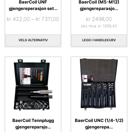
BaerCoil UNF
BaerCoil (M5-M12)
gjengereperasjon set...
gjengereparasjo...
kr
422,00
–
kr
7311,00
kr
2498,00
eks mva:
kr
1998,40
VELG ALTERNATIV
LEGG I HANDLEKURV
BaerCoil Tennplugg
BaerCoil UNC (1/4-1/2)
gjengereparsjo...
gjengerepa...