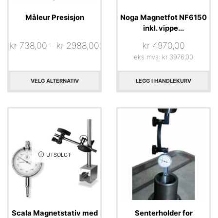
Måleur Presisjon
Noga Magnetfot NF6150
inkl. vippe...
kr
738,00
–
kr
2988,00
kr
4970,00
eks mva:
kr
3976,00
VELG ALTERNATIV
LEGG I HANDLEKURV
UTSOLGT
Scala Magnetstativ med
Senterholder for