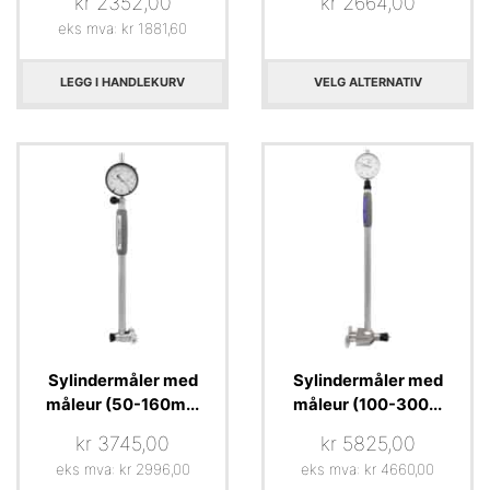
kr
2352,00
kr
2664,00
eks mva:
kr
1881,60
LEGG I HANDLEKURV
VELG ALTERNATIV
Sylindermåler med
Sylindermåler med
måleur (50-160m...
måleur (100-300...
kr
3745,00
kr
5825,00
eks mva:
kr
2996,00
eks mva:
kr
4660,00