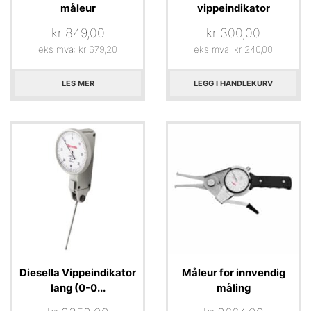
måleur
vippeindikator
kr
849,00
kr
300,00
eks mva:
kr
679,20
eks mva:
kr
240,00
LES MER
LEGG I HANDLEKURV
Diesella Vippeindikator
Måleur for innvendig
lang (0-0...
måling