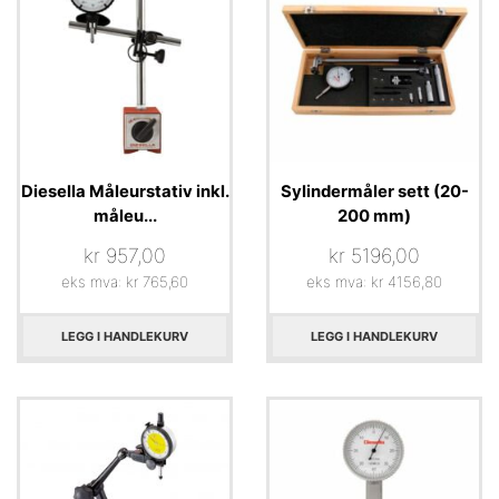
Diesella Måleurstativ inkl.
Sylindermåler sett (20-
måleu...
200 mm)
kr
957,00
kr
5196,00
eks mva:
kr
765,60
eks mva:
kr
4156,80
LEGG I HANDLEKURV
LEGG I HANDLEKURV