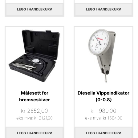
LEGG I HANDLEKURV
LEGG I HANDLEKURV
Målesett for
Diesella Vippeindikator
bremseskiver
(0-0.8)
kr
2652,00
kr
1980,00
eks mva:
kr
2121,60
eks mva:
kr
1584,00
LEGG I HANDLEKURV
LEGG I HANDLEKURV