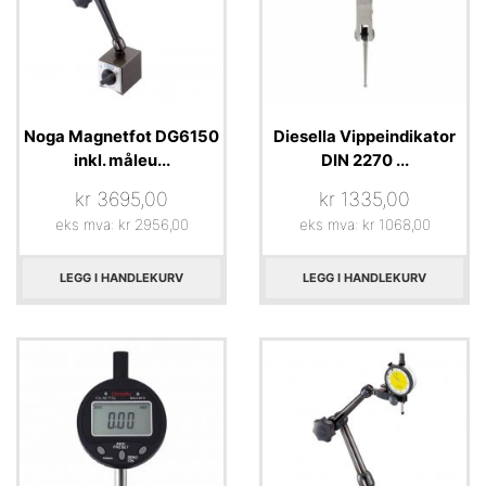
Noga Magnetfot DG6150
Diesella Vippeindikator
inkl. måleu...
DIN 2270 ...
kr
3695,00
kr
1335,00
eks mva:
kr
2956,00
eks mva:
kr
1068,00
LEGG I HANDLEKURV
LEGG I HANDLEKURV