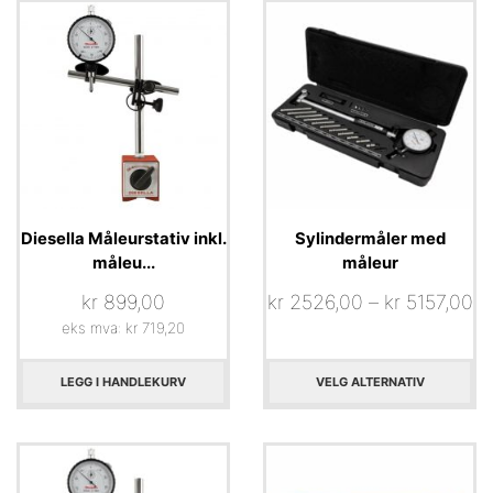
Diesella Måleurstativ inkl.
Sylindermåler med
måleu...
måleur
kr
899,00
kr
2526,00
–
kr
5157,00
eks mva:
kr
719,20
LEGG I HANDLEKURV
VELG ALTERNATIV