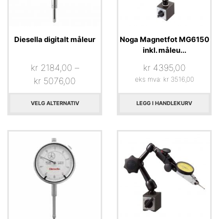
Diesella digitalt måleur
Noga Magnetfot MG6150
inkl. måleu...
kr
2184,00
–
kr
4395,00
eks mva:
kr
3516,00
kr
5076,00
VELG ALTERNATIV
LEGG I HANDLEKURV