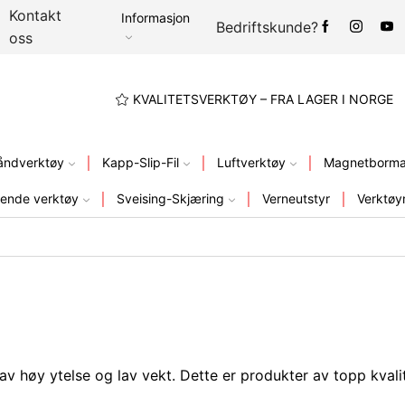
Kontakt
Informasjon
Bedriftskunde?
oss
A LAGER I NORGE
KVALITETSVERKTØY – FRA LAGER I NORGE
åndverktøy
Kapp-Slip-Fil
Luftverktøy
Magnetbormas
ende verktøy
Sveising-Skjæring
Verneutstyr
Verktøy
v høy ytelse og lav vekt. Dette er produkter av topp kvalit