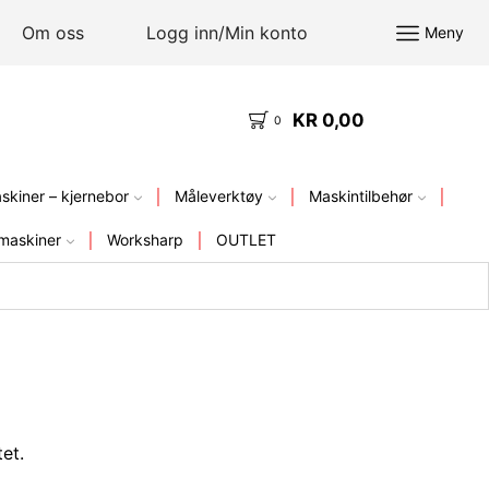
Om oss
Logg inn/Min konto
Meny
KR
0,00
KVALITETSVERKTØY – FRA LAGER I NORGE
0
kiner – kjernebor
Måleverktøy
Maskintilbehør
maskiner
Worksharp
OUTLET
et.