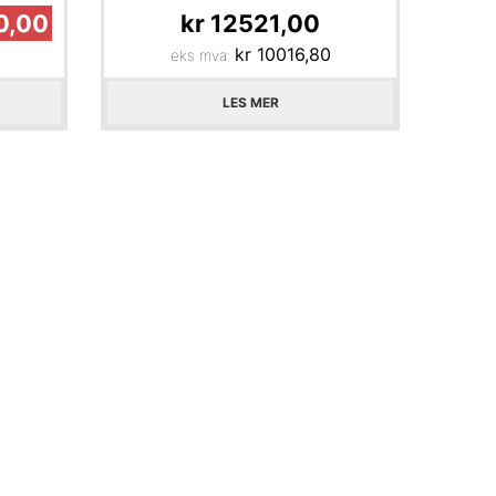
0,00
kr
12521,00
kr
10016,80
eks mva:
LES MER