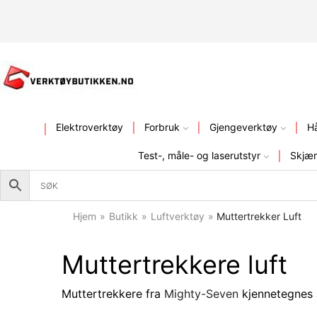
KVALITETSVERKTØY – FR
Elektroverktøy
Forbruk
Gjengeverktøy
H
Test-, måle- og laserutstyr
Skjær
Hjem
»
Butikk
»
Luftverktøy
»
Muttertrekker Luft
Muttertrekkere luft
Muttertrekkere fra
Mighty-Seven
kjennetegnes a