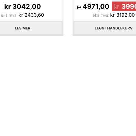
kr
3042,00
4971,00
kr
399
kr
kr
2433,60
kr
3192,00
eks mva:
eks mva:
LES MER
LEGG I HANDLEKURV