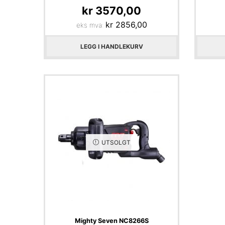
kr
3570,00
kr
2856,00
eks mva:
LEGG I HANDLEKURV
UTSOLGT
Mighty Seven NC8266S