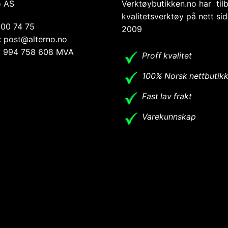
o AS
Verktøybutikken.no har til
kvalitetsverktøy på nett si
 00 74 75
2009
: post@alterno.no
.: 994 758 608 MVA
Proff kvalitet
100% Norsk nettbutik
Fast lav frakt
Varekunnskap