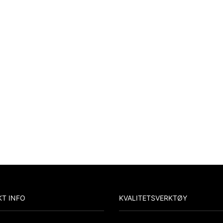
T INFO
KVALITETSVERKTØY