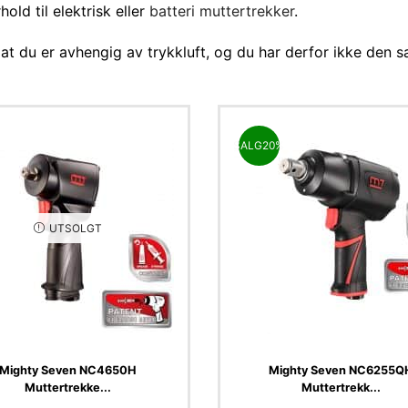
hold til elektrisk eller
batteri muttertrekker
.
at du er avhengig av trykkluft, og du har derfor ikke den 
SALG
20%
UTSOLGT
Mighty Seven NC4650H
Mighty Seven NC6255Q
Muttertrekke...
Muttertrekk...