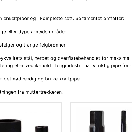
 som enkeltpiper og i komplette sett. Sortimentet omfatter:
ange eller dype arbeidsområder
msfelger og trange felgbrønner
øykvalitets stål, herdet og overflatebehandlet for maksimal 
ring eller vedlikehold i tungindustri, har vi riktig pipe for
 er det nødvendig og bruke kraftpipe.
stningen fra muttertrekkeren.