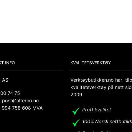
T INFO
KVALITETSVERKTØY
o AS
Verktøybutikken.no har til
kvalitetsverktøy på nett si
 00 74 75
2009
: post@alterno.no
.: 994 758 608 MVA
Proff kvalitet
100% Norsk nettbutik