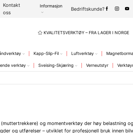
Kontakt
Informasjon
Bedriftskunde?
oss
A LAGER I NORGE
KVALITETSVERKTØY – FRA LAGER I NORGE
åndverktøy
Kapp-Slip-Fil
Luftverktøy
Magnetbormas
ende verktøy
Sveising-Skjæring
Verneutstyr
Verktøy
tøy (muttertrekkere) og momentverktøy der høy belastning o
ngder og utførelser – utviklet for profesjonell bruk innen bi