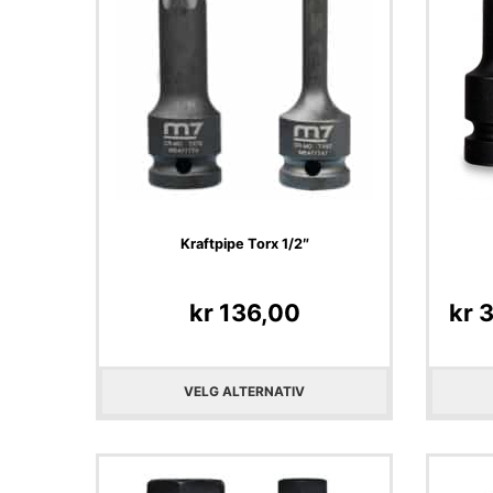
Kraftpipe Torx 1/2″
kr
136,00
kr
3
VELG ALTERNATIV