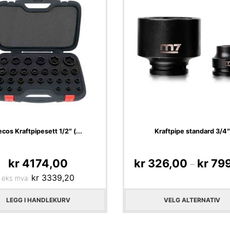
cos Kraftpipesett 1/2″ (...
Kraftpipe standard 3/4″
kr
4174,00
kr
326,00
kr
799
–
kr
3339,20
eks mva:
LEGG I HANDLEKURV
VELG ALTERNATIV