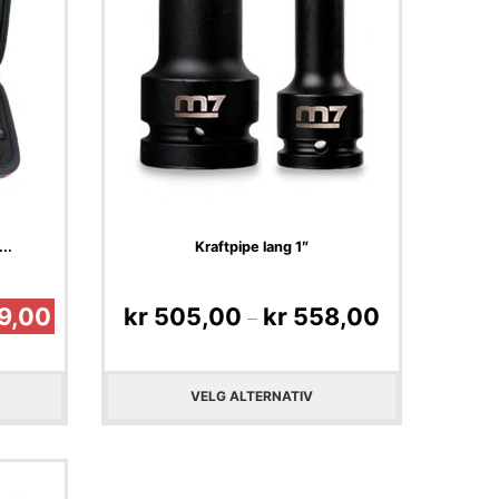
..
Kraftpipe lang 1″
9,00
kr
505,00
kr
558,00
–
VELG ALTERNATIV