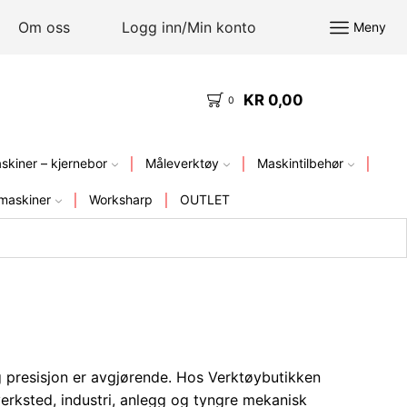
Om oss
Logg inn/Min konto
Meny
KR
0,00
KVALITETSVERKTØY – FRA LAGER I NORGE
0
kiner – kjernebor
Måleverktøy
Maskintilbehør
maskiner
Worksharp
OUTLET
g presisjon er avgjørende. Hos Verktøybutikken
lverksted, industri, anlegg og tyngre mekanisk