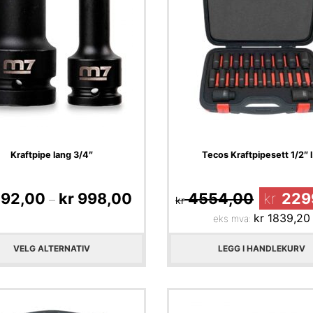
Kraftpipe lang 3/4″
Tecos Kraftpipesett 1/2″ l.
92,00
kr
998,00
4554,00
kr
229
–
kr
kr
1839,20
eks mva:
VELG ALTERNATIV
LEGG I HANDLEKURV