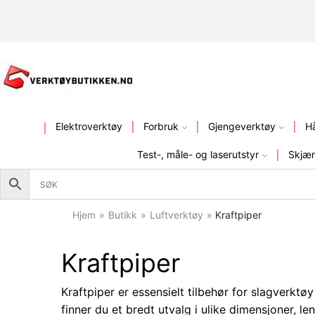
KVALITETSVERKTØY – FR
Elektroverktøy
Forbruk
Gjengeverktøy
H
Test-, måle- og laserutstyr
Skjær
Hjem
»
Butikk
»
Luftverktøy
»
Kraftpiper
Kraftpiper
Kraftpiper er essensielt tilbehør for slagverk
finner du et bredt utvalg i ulike dimensjoner, le