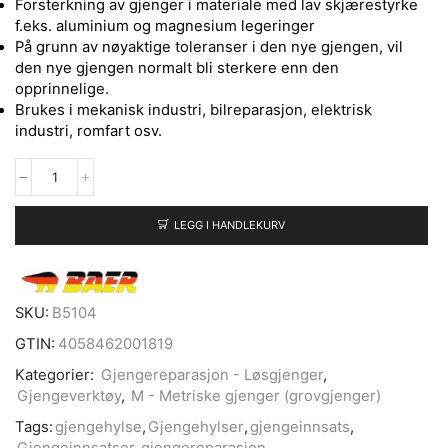
Forsterkning av gjenger i materiale med lav skjærestyrke
f.eks. aluminium og magnesium legeringer
På grunn av nøyaktige toleranser i den nye gjengen, vil
den nye gjengen normalt bli sterkere enn den
opprinnelige.
Brukes i mekanisk industri, bilreparasjon, elektrisk
industri, romfart osv.
LEGG I HANDLEKURV
SKU:
B5104
GTIN:
4058462001819
Kategorier:
Gjengereparasjon - Løsgjenger
,
Gjengeverktøy
,
M - Metriske gjenger (grovgjenger)
Tags:
gjengehylse
,
Gjengehylser
,
gjengeinnsats
,