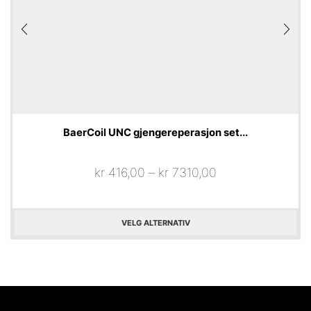
BaerCoil UNC gjengereperasjon set...
kr
416,00
–
kr
7310,00
VELG ALTERNATIV