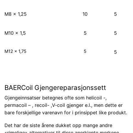
M8 x 1,25
10
5
M10 x 1,5
5
5
M12 x 1,75
5
5
BAERCoil Gjengereparasjonssett
Gjengeinnsatser betegnes ofte som helicoil -,
permacoil – , recoil- ,V-coil gjenger e.l., men dette er
bare forskjellige varenavn for i prinsippet like produkt.
Det har de siste årene dukket opp mange andre
«rimelige» alternativer til disse anerkjente merkene,