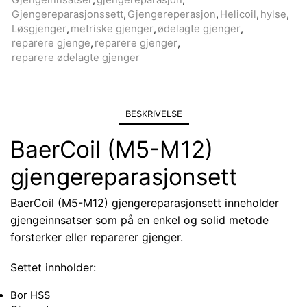
Gjengeinnsatser
,
gjengereparasjon
,
Gjengereparasjonssett
,
Gjengereperasjon
,
Helicoil
,
hylse
,
Løsgjenger
,
metriske gjenger
,
ødelagte gjenger
,
reparere gjenge
,
reparere gjenger
,
reparere ødelagte gjenger
BESKRIVELSE
BaerCoil (M5-M12)
gjengereparasjonsett
BaerCoil (M5-M12) gjengereparasjonsett inneholder
gjengeinnsatser som på en enkel og solid metode
forsterker eller reparerer gjenger.
Settet innholder:
Bor HSS