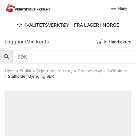
Meny
KVALITETSVERKTØY – FRA LAGER I NORGE
Logg inn/Min konto
Handlekurv
0
Hjem
»
Butikk
»
Skjærende Verktøy
»
Dreieverktøy
»
Stålholdere
»
Stålholder Gjenging SER