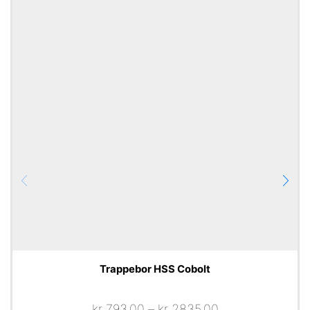
Trappebor HSS Cobolt
kr
793,00
–
kr
2835,00