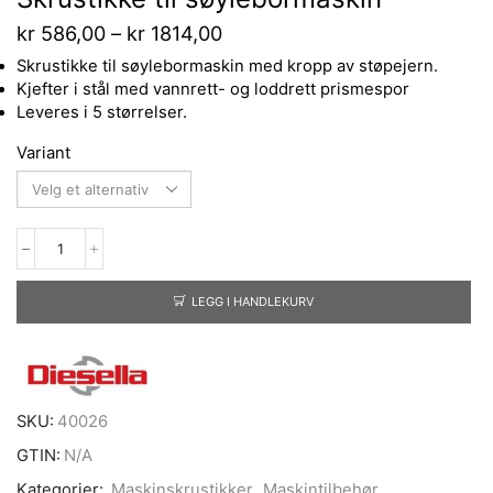
kr
586,00
–
kr
1814,00
Skrustikke til søylebormaskin med kropp av støpejern.
Kjefter i stål med vannrett- og loddrett prismespor
Leveres i 5 størrelser.
Variant
LEGG I HANDLEKURV
SKU:
40026
GTIN:
N/A
Kategorier:
Maskinskrustikker
,
Maskintilbehør