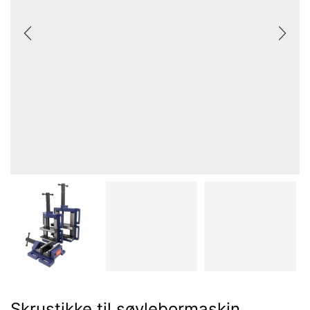
Skrustikke til søylebormaskin