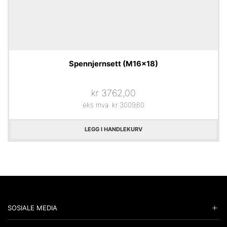
Spennjernsett (M16x18)
kr
3762,00
eks mva:
kr
3009,60
LEGG I HANDLEKURV
SOSIALE MEDIA