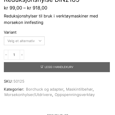
kr
99,00
–
kr
918,00
Reduksjonshylser til bruk i verktøymaskiner med
morsekon innfesting
Variant
LEGG I HANDLEKURV
SKU:
50125
Kategorier:
Borchuck og adapter
,
Maskintilbehør
,
Morsekonhylser/Utdrivere
,
Oppspenningsverktøy