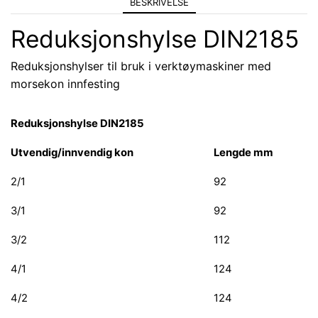
BESKRIVELSE
Reduksjonshylse DIN2185
Reduksjonshylser til bruk i verktøymaskiner med
morsekon innfesting
Reduksjonshylse DIN2185
Utvendig/innvendig kon
Lengde mm
2/1
92
3/1
92
3/2
112
4/1
124
4/2
124