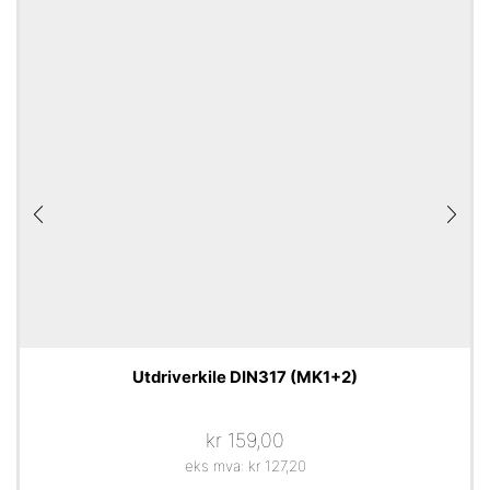
Utdriverkile DIN317 (MK1+2)
kr
159,00
eks mva:
kr
127,20