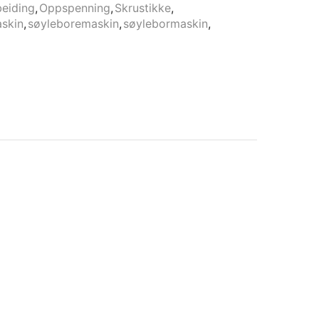
beiding
,
Oppspenning
,
Skrustikke
,
askin
,
søyleboremaskin
,
søylebormaskin
,