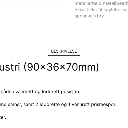
metallarbeid
,
metallbear
Skrustikke til søyleborm
spennverktøy
BESKRIVELSE
dustri (90x36x70mm)
både i vannrett og loddrett posisjon.
nne emner, samt 2 loddrette og 1 vannrett prismespor.
er.