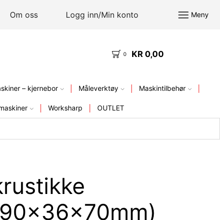
Om oss
Logg inn/Min konto
Meny
KR
0,00
KVALITETSVERKTØY – FRA LAGER I NORGE
0
kiner – kjernebor
Måleverktøy
Maskintilbehør
maskiner
Worksharp
OUTLET
rustikke
i (90x36x70mm)