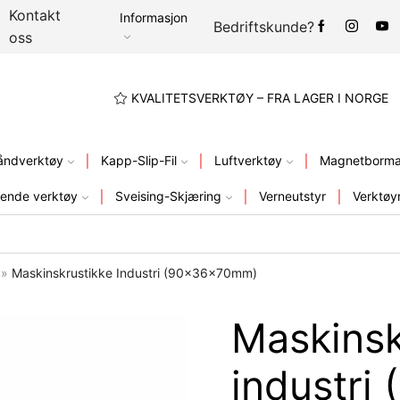
Kontakt
Informasjon
Bedriftskunde?
oss
A LAGER I NORGE
KVALITETSVERKTØY – FRA LAGER I NORGE
åndverktøy
Kapp-Slip-Fil
Luftverktøy
Magnetbormas
ende verktøy
Sveising-Skjæring
Verneutstyr
Verktøy
»
Maskinskrustikke Industri (90x36x70mm)
Maskinsk
industr