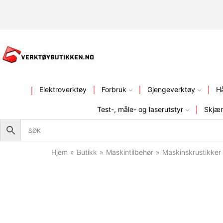
KVALITETSVERKTØY – FR
Elektroverktøy
Forbruk
Gjengeverktøy
H
Test-, måle- og laserutstyr
Skjær
Hjem
»
Butikk
»
Maskintilbehør
»
Maskinskrustikker