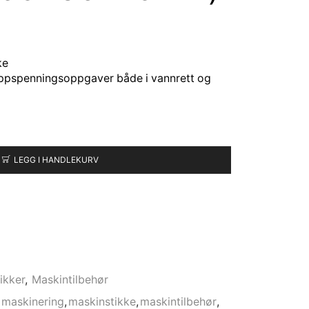
ke
 oppspenningsoppgaver både i vannrett og
LEGG I HANDLEKURV
ikker
,
Maskintilbehør
maskinering
,
maskinstikke
,
maskintilbehør
,