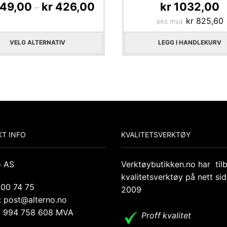
49,00
kr
426,00
kr
1032,00
–
kr
825,60
eks mva:
VELG ALTERNATIV
LEGG I HANDLEKURV
T INFO
KVALITETSVERKTØY
o AS
Verktøybutikken.no har til
kvalitetsverktøy på nett si
 00 74 75
2009
: post@alterno.no
.: 994 758 608 MVA
Proff kvalitet