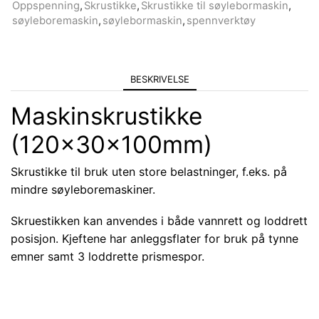
Oppspenning
,
Skrustikke
,
Skrustikke til søylebormaskin
,
søyleboremaskin
,
søylebormaskin
,
spennverktøy
BESKRIVELSE
Maskinskrustikke
(120x30x100mm)
Skrustikke til bruk uten store belastninger, f.eks. på
mindre søyleboremaskiner.
Skruestikken kan anvendes i både vannrett og loddrett
posisjon. Kjeftene har anleggsflater for bruk på tynne
emner samt 3 loddrette prismespor.