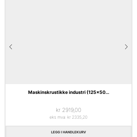
Maskinskrustikke industri (125x50...
kr
2919,00
eks mva:
kr
2335,20
LEGG I HANDLEKURV