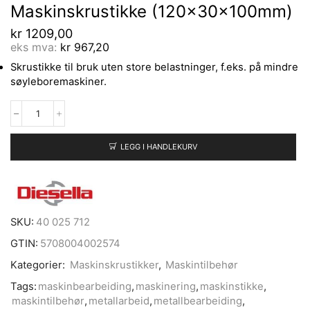
Maskinskrustikke (120x30x100mm)
kr
1209,00
eks mva:
kr
967,20
Skrustikke til bruk uten store belastninger, f.eks. på mindre
søyleboremaskiner.
LEGG I HANDLEKURV
SKU:
40 025 712
GTIN:
5708004002574
Kategorier:
Maskinskrustikker
,
Maskintilbehør
Tags:
maskinbearbeiding
,
maskinering
,
maskinstikke
,
maskintilbehør
,
metallarbeid
,
metallbearbeiding
,