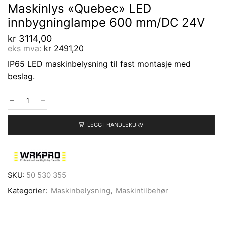
Maskinlys «Quebec» LED
innbygninglampe 600 mm/DC 24V
kr
3114,00
eks mva:
kr
2491,20
IP65 LED maskinbelysning til fast montasje med
beslag.
LEGG I HANDLEKURV
SKU:
50 530 355
Kategorier:
Maskinbelysning
,
Maskintilbehør