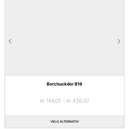
Borchuckdor B16
kr
149,00
–
kr
426,00
VELG ALTERNATIV