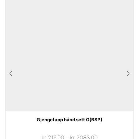
Gjengetapp hånd sett G(BSP)
kr
216,00
–
kr
2083,00