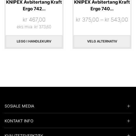
KNIPEX Avbitertang Kraft
KNIPEX Avbitertang Kraft
Ergo 742...
Ergo 740...
kr
467,00
kr
375,00
–
kr
543,00
eks mva:
kr
373,60
LEGG I HANDLEKURV
VELG ALTERNATIV
SOSIALE MEDIA
KONTAKT INFO
KVALITETSVERKTØY