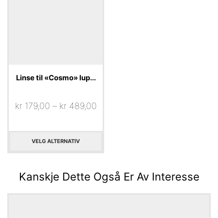
Linse til «Cosmo» lup...
kr
179,00
–
kr
489,00
VELG ALTERNATIV
Kanskje Dette Også Er Av Interesse