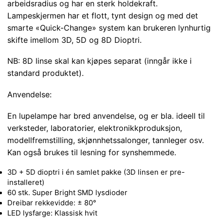
arbeidsradius og har en sterk holdekraft.
Lampeskjermen har et flott, tynt design og med det
smarte «Quick-Change» system kan brukeren lynhurtig
skifte imellom 3D, 5D og 8D Dioptri.
NB: 8D linse skal kan kjøpes separat (inngår ikke i
standard produktet).
Anvendelse:
En lupelampe har bred anvendelse, og er bla. ideell til
verksteder, laboratorier, elektronikkproduksjon,
modellfremstilling, skjønnhetssalonger, tannleger osv.
Kan også brukes til lesning for synshemmede.
3D + 5D dioptri i én samlet pakke (3D linsen er pre-
installeret)
60 stk. Super Bright SMD lysdioder
Dreibar rekkevidde: ± 80°
LED lysfarge: Klassisk hvit