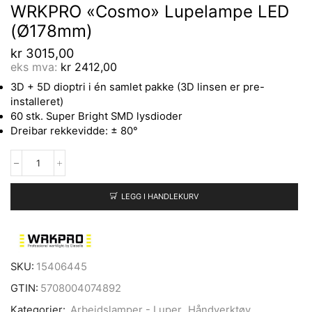
WRKPRO «Cosmo» Lupelampe LED
(Ø178mm)
kr
3015,00
eks mva:
kr
2412,00
3D + 5D dioptri i én samlet pakke (3D linsen er pre-
installeret)
60 stk. Super Bright SMD lysdioder
Dreibar rekkevidde: ± 80°
LEGG I HANDLEKURV
SKU:
15406445
GTIN:
5708004074892
Kategorier:
Arbeidslamper - Luper
,
Håndverktøy
,