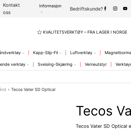
Kontakt
Informasjon
Bedriftskunde?
oss
A LAGER I NORGE
KVALITETSVERKTØY – FRA LAGER I NORGE
åndverktøy
Kapp-Slip-Fil
Luftverktøy
Magnetbormas
ende verktøy
Sveising-Skjæring
Verneutstyr
Verktøy
bånd
»
Tecos Vater SD Optical
Tecos Va
Tecos Vater SD Optical er