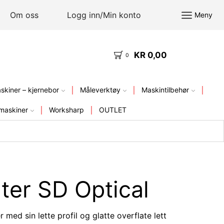
Om oss
Logg inn/Min konto
Meny
KR
0,00
KVALITETSVERKTØY – FRA LAGER I NORGE
0
kiner – kjernebor
Måleverktøy
Maskintilbehør
maskiner
Worksharp
OUTLET
ter SD Optical
 med sin lette profil og glatte overflate lett