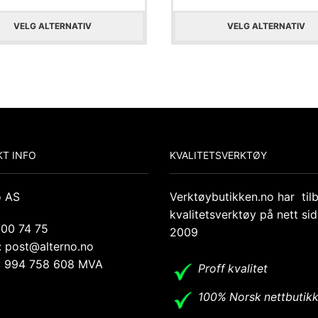
VELG ALTERNATIV
VELG ALTERNATIV
T INFO
KVALITETSVERKTØY
o AS
Verktøybutikken.no har til
kvalitetsverktøy på nett si
 00 74 75
2009
: post@alterno.no
.: 994 758 608 MVA
Proff kvalitet
100% Norsk nettbutik