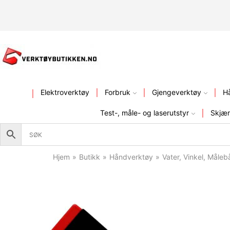
KVALITETSVERKTØY – FR
Elektroverktøy
Forbruk
Gjengeverktøy
H
Test-, måle- og laserutstyr
Skjær
Hjem
»
Butikk
»
Håndverktøy
»
Vater, Vinkel, Måle