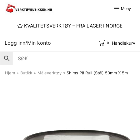
Meny
KVALITETSVERKTØY – FRA LAGER I NORGE
Logg inn/Min konto
Handlekurv
0
Hjem
»
Butikk
»
Måleverktøy
»
Shims På Rull (stål) 50mm X 5m