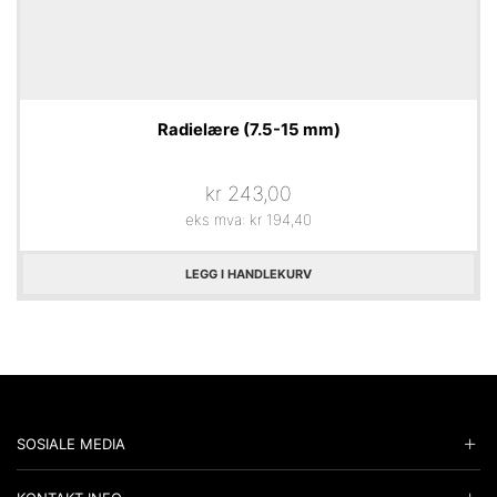
Radielære (7.5-15 mm)
kr
243,00
eks mva:
kr
194,40
LEGG I HANDLEKURV
SOSIALE MEDIA