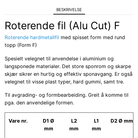
BESKRIVELSE
Roterende fil (Alu Cut) F
Roterende hardmetallfil
med spisset form med rund
topp (Form F)
Spesielt velegnet til anvendelse i aluminium og
langsponede materialer. Det store sponrom og skarpe
skjær sikrer en hurtig og effektiv sponavgang. Er også
velegnet til visse plast typer, hard gummi, samt tre.
Til avgrading- og formbearbeiding. Greit å komme til
pga. den anvendelige formen.
Vare nr.
D1 Ø
L2
L1
D2 Ø mm
mm
mm
mm