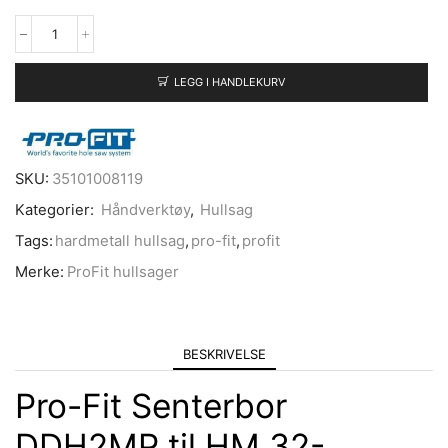
LEGG I HANDLEKURV
SKU:
35101008119
Kategorier:
Håndverktøy
,
Hullsag
Tags:
hardmetall hullsag
,
pro-fit
,
profit
Merke:
ProFit hullsager
BESKRIVELSE
Pro-Fit Senterbor
DDH2MP til HM 32-