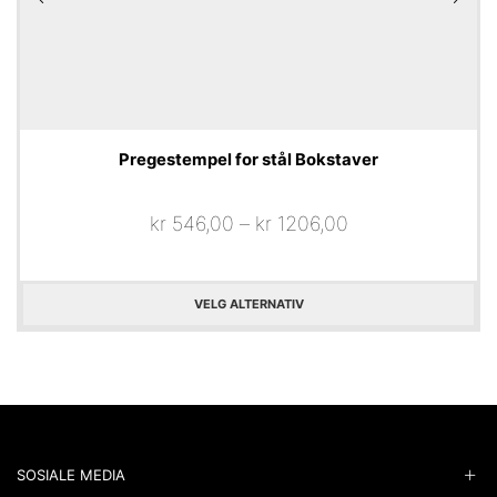
Pregestempel for stål Bokstaver
kr
546,00
–
kr
1206,00
VELG ALTERNATIV
SOSIALE MEDIA