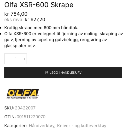
Olfa XSR-600 Skrape
kr
784,00
eks mva:
kr
627,20
Kraftig skrape med 600 mm håndtak.
Olfa XSR-600 er velegnet til fjerning av maling, skraping av
gulv, fjerning av tapet og gulvbelegg, rengjøring av
glassplater osv.
LEGG I HANDLEKURV
SKU:
20422007
GTIN:
091511220070
Kategorier:
Håndverktøy
,
Kniver - og kutteverktøy