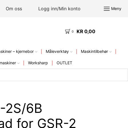
Om oss
Logg inn/Min konto
Meny
KR
0,00
KVALITETSVERKTØY – FRA LAGER I NORGE
0
kiner – kjernebor
Måleverktøy
Maskintilbehør
maskiner
Worksharp
OUTLET
B-2S/6B
ad for GSR-2