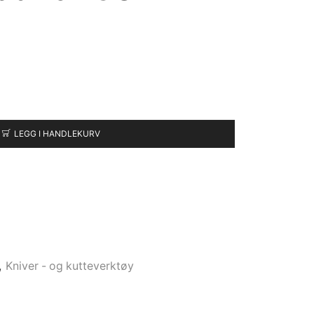
LEGG I HANDLEKURV
,
Kniver - og kutteverktøy