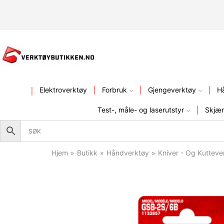
KVALITETSVERKTØY – FR
Elektroverktøy
Forbruk
Gjengeverktøy
H
Test-, måle- og laserutstyr
Skjær
Hjem
»
Butikk
»
Håndverktøy
»
Kniver - Og Kutteve