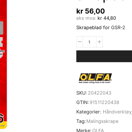
kr
56,00
eks mva:
kr
44,80
Skrapeblad for
GSR-2
SKU:
20422043
GTIN:
91511220438
Kategorier:
Håndverktøy
Tag:
Malingsskrape
Merke:
OLFA