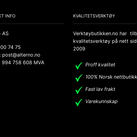
T INFO
KVALITETSVERKTØY
o AS
Verktøybutikken.no har til
kvalitetsverktøy på nett si
 00 74 75
2009
: post@alterno.no
.: 994 758 608 MVA
Proff kvalitet
100% Norsk nettbutik
Fast lav frakt
Varekunnskap