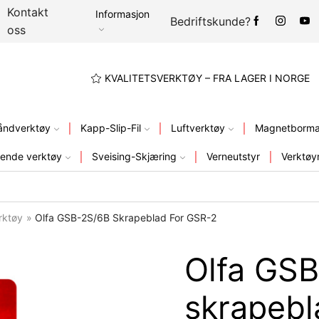
Kontakt
Informasjon
Bedriftskunde?
oss
A LAGER I NORGE
KVALITETSVERKTØY – FRA LAGER I NORGE
åndverktøy
Kapp-Slip-Fil
Luftverktøy
Magnetbormas
ende verktøy
Sveising-Skjæring
Verneutstyr
Verktøy
rktøy
»
Olfa GSB-2S/6B Skrapeblad For GSR-2
Olfa GS
skrapebl