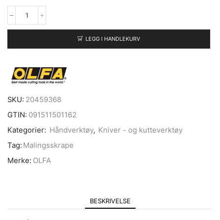
LEGG I HANDLEKURV
SKU:
20459368
GTIN:
091511501162
Kategorier:
Håndverktøy
,
Kniver - og kutteverktøy
Tag:
Malingsskrape
Merke:
OLFA
BESKRIVELSE