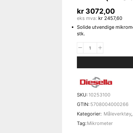
kr
3072,00
eks mva:
kr
2457,60
Solide utvendige mikro
stk.
SKU:
10253100
GTIN:
5708004000266
Kategorier:
Måleverktøy
Tag:
Mikrometer