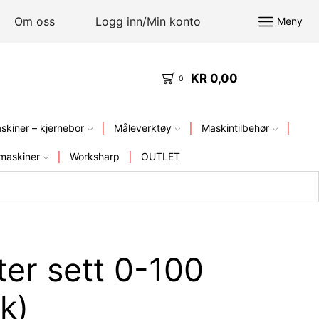
Om oss
Logg inn/Min konto
Meny
KR
0,00
KVALITETSVERKTØY – FRA LAGER I NORGE
0
kiner – kjernebor
Måleverktøy
Maskintilbehør
maskiner
Worksharp
OUTLET
er sett 0-100
k)