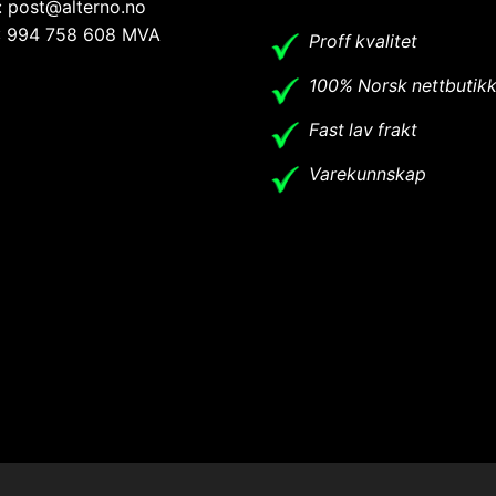
: post@alterno.no
.: 994 758 608 MVA
Proff kvalitet
100% Norsk nettbutik
Fast lav frakt
Varekunnskap