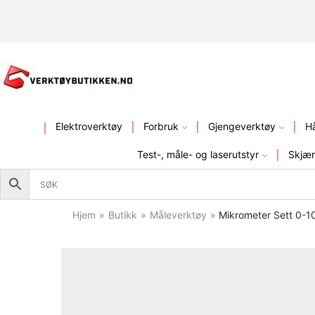
KVALITETSVERKTØY – FR
Elektroverktøy
Forbruk
Gjengeverktøy
H
Test-, måle- og laserutstyr
Skjær
Hjem
»
Butikk
»
Måleverktøy
»
Mikrometer Sett 0-1