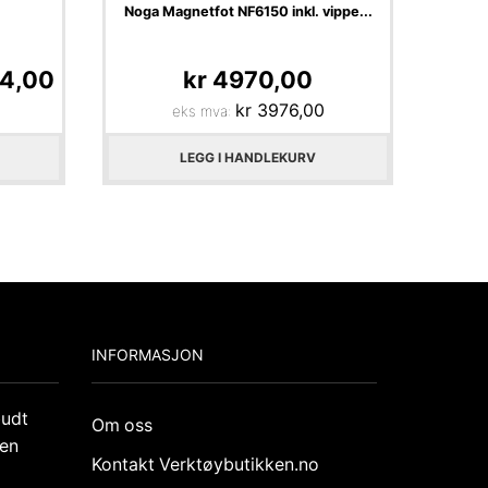
Noga Magnetfot NF6150 inkl. vippe...
4,00
kr
4970,00
kr
3976,00
eks mva:
LEGG I HANDLEKURV
INFORMASJON
budt
Om oss
den
Kontakt Verktøybutikken.no