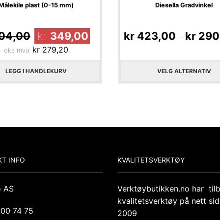
Målekile plast (0-15 mm)
Diesella Gradvinkel
04,00
kr
349,00
kr
423,00
kr
290
–
kr
279,20
eks mva:
LEGG I HANDLEKURV
VELG ALTERNATIV
T INFO
KVALITETSVERKTØY
o AS
Verktøybutikken.no har til
kvalitetsverktøy på nett si
 00 74 75
2009