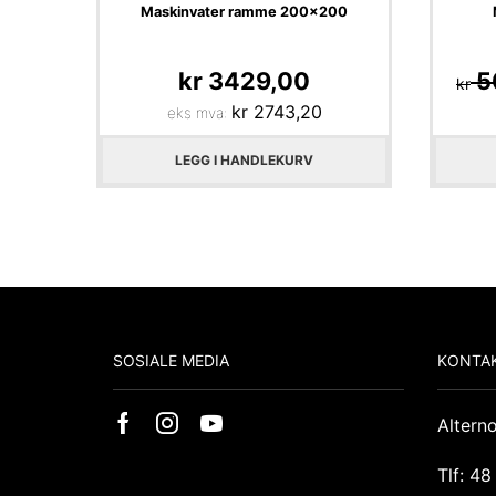
Maskinvater ramme 200×200
kr
3429,00
5
kr
kr
2743,20
eks mva:
LEGG I HANDLEKURV
SOSIALE MEDIA
KONTAK
Altern
Tlf: 48