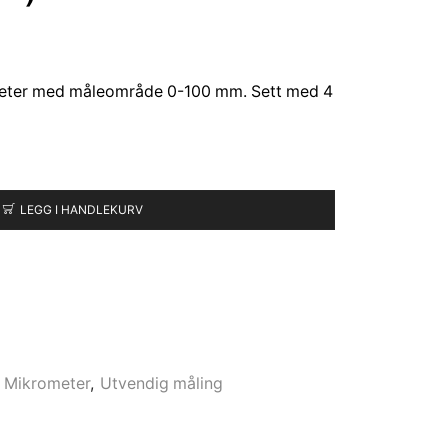
meter med måleområde 0-100 mm. Sett med 4
LEGG I HANDLEKURV
,
Mikrometer
,
Utvendig måling