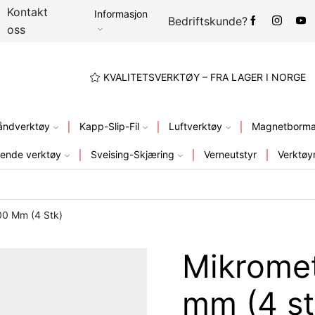
Kontakt
Informasjon
Bedriftskunde?
oss
A LAGER I NORGE
KVALITETSVERKTØY – FRA LAGER I NORGE
åndverktøy
Kapp-Slip-Fil
Luftverktøy
Magnetbormas
ende verktøy
Sveising-Skjæring
Verneutstyr
Verktøy
00 Mm (4 Stk)
Mikromet
mm (4 st