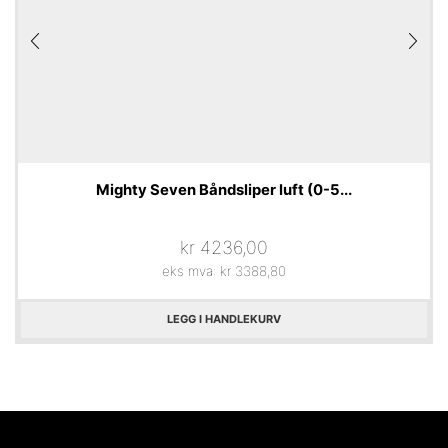
Mighty Seven Båndsliper luft (0-5...
kr
4236,00
eks mva:
kr
3388,80
LEGG I HANDLEKURV