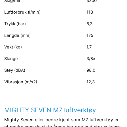
Slag/min
3200
Luftforbruk (l/min)
113
Trykk (bar)
6,3
Lengde (mm)
175
Vekt (kg)
1,7
Slange
3/8»
Støy (dBA)
98,0
Vibrasjon (m/s2)
12,3
MIGHTY SEVEN M7 luftverktøy
Mighty Seven eller bedre kjent som M7 luftverktøy er
et merke som de siste årene har opplevd stor suksess