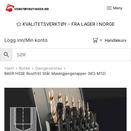
Meny
KVALITETSVERKTØY – FRA LAGER I NORGE
Logg inn/Min konto
Handlekurv
0
Hjem
»
Butikk
»
Gjengeverktøy
»
BAER HSSE Rustfritt Stål: Maskigjengetapper (M3-M12)