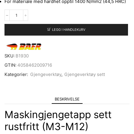
For materiale med hardhet opptil 1400 N/mm2 (44,5 HRC)
LEGG I HANDLEKURV
SKU:
B1930
GTIN:
4058462009716
Kategorier:
Gjengeverktøy
,
Gjengeverktøy sett
BESKRIVELSE
Maskingjengetapp sett
rustfritt (M3-M12)