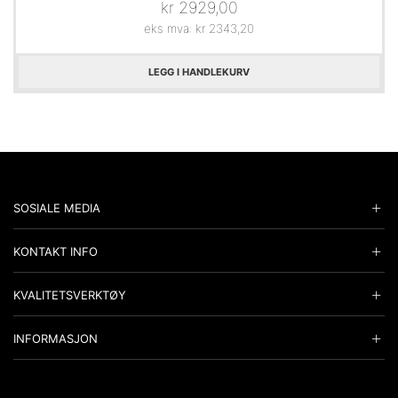
kr
2929,00
eks mva:
kr
2343,20
LEGG I HANDLEKURV
SOSIALE MEDIA
KONTAKT INFO
KVALITETSVERKTØY
INFORMASJON