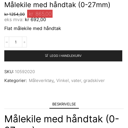
Målekile med håndtak (0-27mm)
kr
865,00
kr
1254,00
eks mva:
kr
692,00
Flat målekile med håndtak
LEGG I HANDLEKURV
SKU:
10592020
Kategorier:
Måleverktøy
,
Vinkel, vater, gradskiver
BESKRIVELSE
Målekile med håndtak (0-