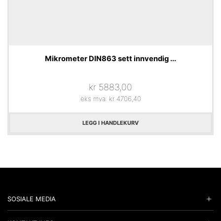
Mikrometer DIN863 sett innvendig ...
kr
5883,00
eks mva:
kr
4706,40
LEGG I HANDLEKURV
SOSIALE MEDIA