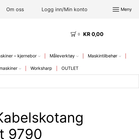
Om oss
Logg inn/Min konto
Meny
KR
0,00
KVALITETSVERKTØY – FRA LAGER I NORGE
0
kiner – kjernebor
Måleverktøy
Maskintilbehør
maskiner
Worksharp
OUTLET
Kabelskotang
t 9790