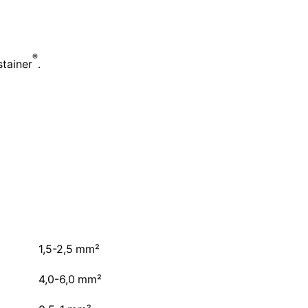
®
stainer
.
1,5-2,5 mm²
4,0-6,0 mm²