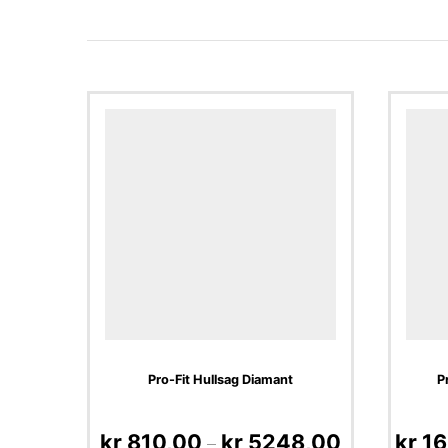
Pro-Fit Hullsag Diamant
P
kr
810,00
kr
5248,00
kr
16
–