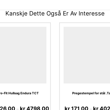
Kanskje Dette Også Er Av Interesse
ro-Fit Hullsag Endura TCT
Pregestempel for stål .Ta
26,00
kr
4798,00
kr
171,00
kr
402
–
–