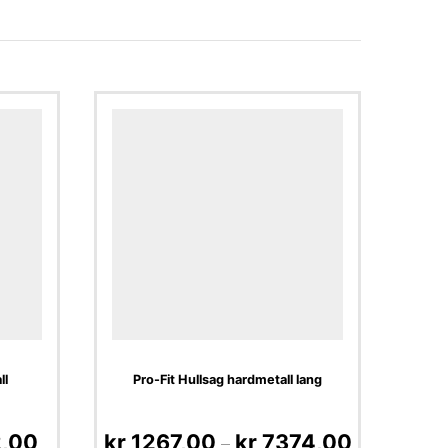
ll
Pro-Fit Hullsag hardmetall lang
,00
kr
1267,00
kr
7374,00
–