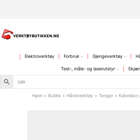
KVALITETSVERKTØY – FR
Elektroverktøy
Forbruk
Gjengeverktøy
H
Test-, måle- og laserutstyr
Skjær
Hjem
»
Butikk
»
Håndverktøy
»
Tenger
»
Kabelsko-