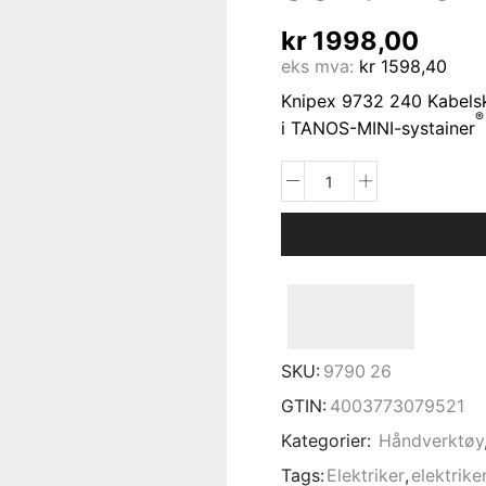
kr
1998,00
eks mva:
kr
1598,40
Knipex 9732 240 Kabelsk
®
i TANOS-MINI-systainer
SKU:
9790 26
GTIN:
4003773079521
Kategorier:
Håndverktøy
Tags:
Elektriker
,
elektrike