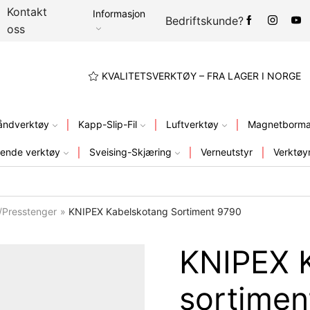
Kontakt
Informasjon
Bedriftskunde?
oss
A LAGER I NORGE
KVALITETSVERKTØY – FRA LAGER I NORGE
åndverktøy
Kapp-Slip-Fil
Luftverktøy
Magnetbormas
ende verktøy
Sveising-Skjæring
Verneutstyr
Verktøy
/Presstenger
»
KNIPEX Kabelskotang Sortiment 9790
KNIPEX 
sortimen