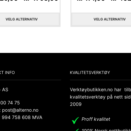
VELG ALTERNATIV
VELG ALTERNATIV
T INFO
KVALITETSVERKTØY
o AS
Verktøybutikken.no har til
kvalitetsverktøy på nett si
 00 74 75
2009
: post@alterno.no
.: 994 758 608 MVA
Proff kvalitet
100% Norsk nettbutik