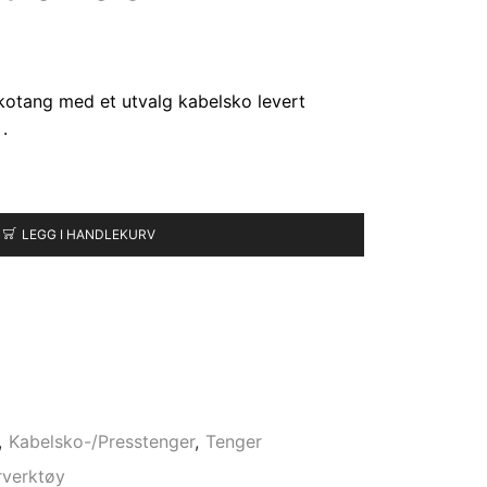
otang med et utvalg kabelsko levert
.
LEGG I HANDLEKURV
,
Kabelsko-/Presstenger
,
Tenger
rverktøy