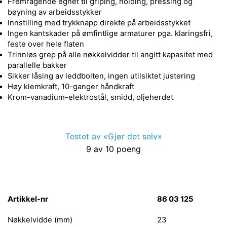
Fremragende egnet til griping, holding, pressing og
bøyning av arbeidsstykker
Innstilling med trykknapp direkte på arbeidsstykket
Ingen kantskader på ømfintlige armaturer pga. klaringsfri,
feste over hele flaten
Trinnløs grep på alle nøkkelvidder til angitt kapasitet med
parallelle bakker
Sikker låsing av leddbolten, ingen utilsiktet justering
Høy klemkraft, 10-ganger håndkraft
Krom-vanadium-elektrostål, smidd, oljeherdet
Testet av «Gjør det selv»
9 av 10 poeng
Artikkel-nr
86 03 125
Nøkkelvidde (mm)
23