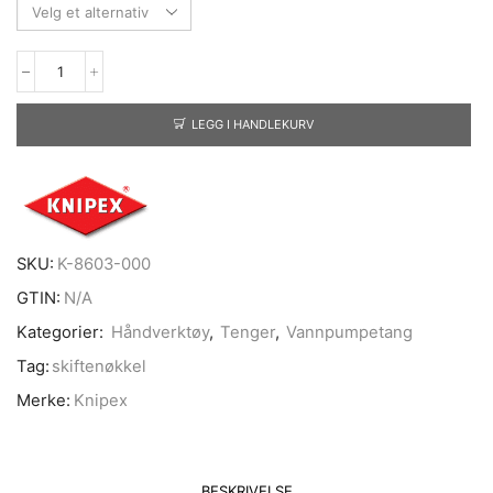
LEGG I HANDLEKURV
SKU:
K-8603-000
GTIN:
N/A
Kategorier:
Håndverktøy
,
Tenger
,
Vannpumpetang
Tag:
skiftenøkkel
Merke:
Knipex
BESKRIVELSE