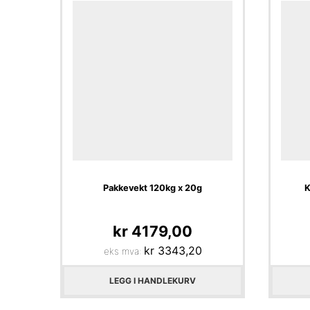
Pakkevekt 120kg x 20g
K
kr
4179,00
kr
3343,20
eks mva:
LEGG I HANDLEKURV