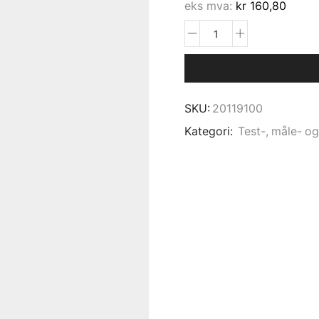
eks mva:
kr
160,80
SKU:
20119100
Kategori:
Test-, måle- og