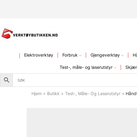
KVALITETSVERKTØY – FR
Elektroverktøy
Forbruk
Gjengeverktøy
H
Test-, måle- og laserutstyr
Skjær
Hjem
»
Butikk
»
Test-, Måle- Og Laserutstyr
»
Håndt