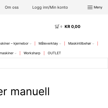
Om oss
Logg inn/Min konto
Meny
KR
0,00
KVALITETSVERKTØY – FRA LAGER I NORGE
0
kiner – kjernebor
Måleverktøy
Maskintilbehør
maskiner
Worksharp
OUTLET
er manuell