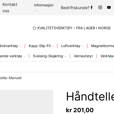
Kontakt
Informasjon
Bedriftskunde?
oss
A LAGER I NORGE
KVALITETSVERKTØY – FRA LAGER I NORGE
åndverktøy
Kapp-Slip-Fil
Luftverktøy
Magnetbormas
ende verktøy
Sveising-Skjæring
Verneutstyr
Verktøy
eller Manuell
Håndtell
kr
201,00