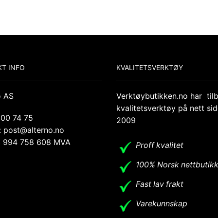
T INFO
KVALITETSVERKTØY
o AS
Verktøybutikken.no har til
kvalitetsverktøy på nett si
 00 74 75
2009
: post@alterno.no
.: 994 758 608 MVA
Proff kvalitet
100% Norsk nettbutik
Fast lav frakt
Varekunnskap