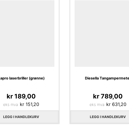
apro laserbriller (grønne)
Diesella Tangampermete
kr
189,00
kr
789,00
kr
151,20
kr
631,20
eks mva:
eks mva:
LEGG I HANDLEKURV
LEGG I HANDLEKURV