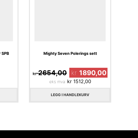
r SPB
Mighty Seven Polerings sett
2654,00
kr
1890,00
kr
kr
1512,00
eks mva:
LEGG I HANDLEKURV