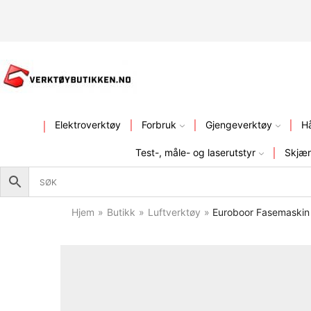
KVALITETSVERKTØY – FR
Elektroverktøy
Forbruk
Gjengeverktøy
H
Test-, måle- og laserutstyr
Skjær
Hjem
»
Butikk
»
Luftverktøy
»
Euroboor Fasemaskin 