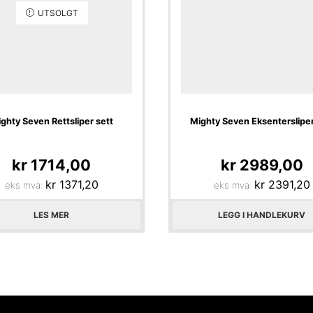
UTSOLGT
ghty Seven Rettsliper sett
Mighty Seven Eksenterslipe
kr
1714,00
kr
2989,00
kr
1371,20
kr
2391,20
eks mva:
eks mva:
LES MER
LEGG I HANDLEKURV