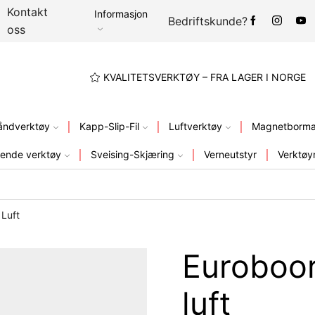
Kontakt
Informasjon
Bedriftskunde?
oss
A LAGER I NORGE
KVALITETSVERKTØY – FRA LAGER I NORGE
åndverktøy
Kapp-Slip-Fil
Luftverktøy
Magnetbormas
ende verktøy
Sveising-Skjæring
Verneutstyr
Verktøy
Luft
Euroboo
luft