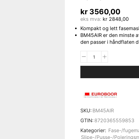
kr
3560,00
eks mva:
kr
2848,00
Kompakt og lett fasemask
BM45AIR er den minste av
den passer i håndflaten d
SKU:
BM45AIR
GTIN:
8720365559853
Kategorier:
Fase-/fugem
Slipe-/Pusse-/Polerings