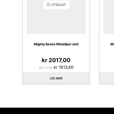
UTSOLGT
Mighty Seven Minisliper sett
Mi
kr
2017,00
kr
1613,60
eks mva:
LES MER