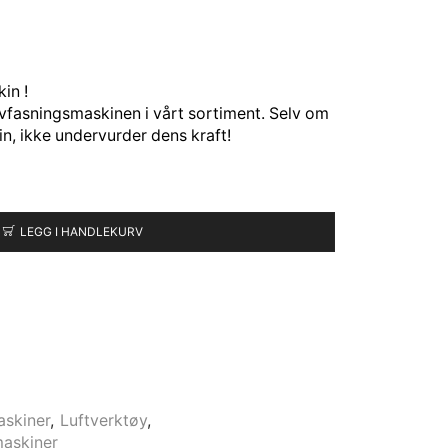
in !
fasningsmaskinen i vårt sortiment. Selv om
in, ikke undervurder dens kraft!
LEGG I HANDLEKURV
askiner
,
Luftverktøy
,
maskiner