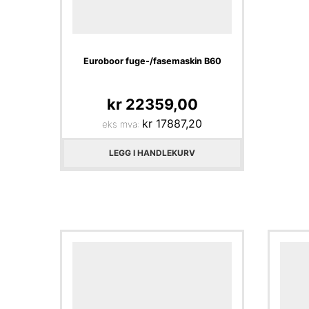
Euroboor fuge-/fasemaskin B60
kr
22359,00
kr
17887,20
eks mva:
LEGG I HANDLEKURV