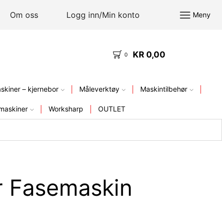
Om oss
Logg inn/Min konto
Meny
KR
0,00
KVALITETSVERKTØY – FRA LAGER I NORGE
0
kiner – kjernebor
Måleverktøy
Maskintilbehør
maskiner
Worksharp
OUTLET
r Fasemaskin