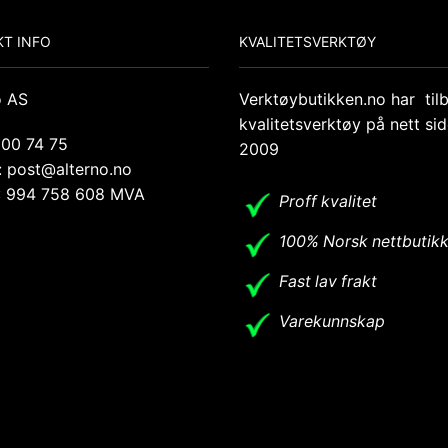
T INFO
KVALITETSVERKTØY
o AS
Verktøybutikken.no har til
kvalitetsverktøy på nett si
 00 74 75
2009
: post@alterno.no
.: 994 758 608 MVA
Proff kvalitet
100% Norsk nettbutik
Fast lav frakt
Varekunnskap