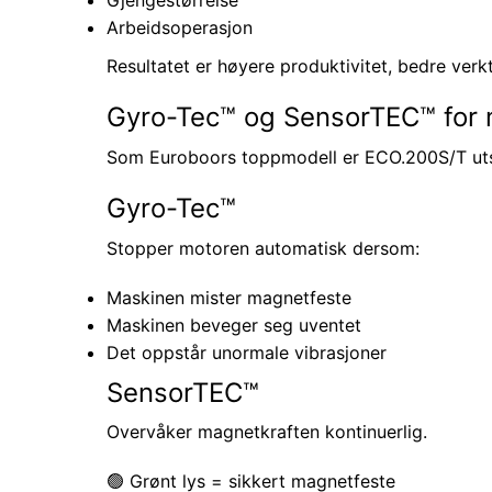
Arbeidsoperasjon
Resultatet er høyere produktivitet, bedre ver
Gyro-Tec™ og SensorTEC™ for 
Som Euroboors toppmodell er ECO.200S/T utst
Gyro-Tec™
Stopper motoren automatisk dersom:
Maskinen mister magnetfeste
Maskinen beveger seg uventet
Det oppstår unormale vibrasjoner
SensorTEC™
Overvåker magnetkraften kontinuerlig.
🟢 Grønt lys = sikkert magnetfeste