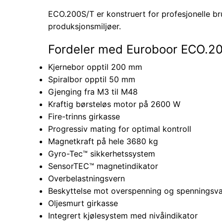
ECO.200S/T er konstruert for profesjonelle br
produksjonsmiljøer.
Fordeler med Euroboor ECO.2
Kjernebor opptil 200 mm
Spiralbor opptil 50 mm
Gjenging fra M3 til M48
Kraftig børsteløs motor på 2600 W
Fire-trinns girkasse
Progressiv mating for optimal kontroll
Magnetkraft på hele 3680 kg
Gyro-Tec™ sikkerhetssystem
SensorTEC™ magnetindikator
Overbelastningsvern
Beskyttelse mot overspenning og spenningsva
Oljesmurt girkasse
Integrert kjølesystem med nivåindikator