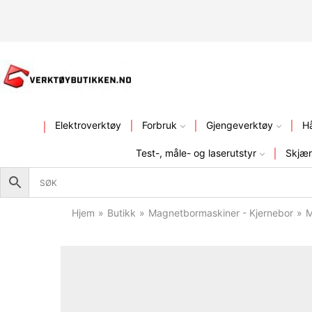
KVALITETSVERKTØY – FR
Elektroverktøy
Forbruk
Gjengeverktøy
H
Test-, måle- og laserutstyr
Skjær
Hjem
»
Butikk
»
Magnetbormaskiner - Kjernebor
»
M