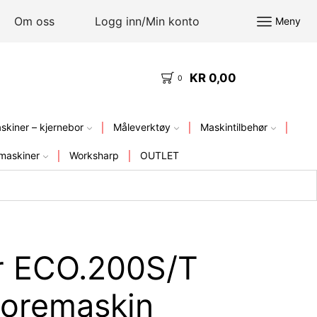
Om oss
Logg inn/Min konto
Meny
KR
0,00
KVALITETSVERKTØY – FRA LAGER I NORGE
0
kiner – kjernebor
Måleverktøy
Maskintilbehør
maskiner
Worksharp
OUTLET
r ECO.200S/T
oremaskin