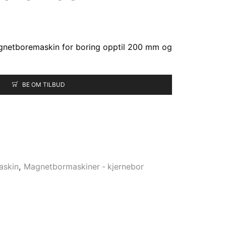
gnetboremaskin for boring opptil 200 mm og
BE OM TILBUD
askin
,
Magnetbormaskiner - kjernebor