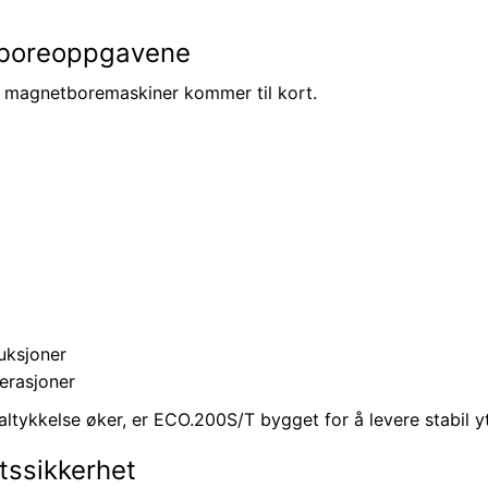
e boreoppgavene
e magnetboremaskiner kommer til kort.
uksjoner
erasjoner
ialtykkelse øker, er ECO.200S/T bygget for å levere stabil 
ftssikkerhet