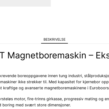
BESKRIVELSE
 Magnetboremaskin – Ekst
revende boreoppgavene innen tung industri, stålproduksjon
skiner ikke strekker til. Med kapasitet for kjernebor opp
st kraftige og avanserte magnetboremaskinene i Euroboors
steløs motor, fire-trinns girkasse, progressiv mating og 
ved boring med svært store dimensjoner.