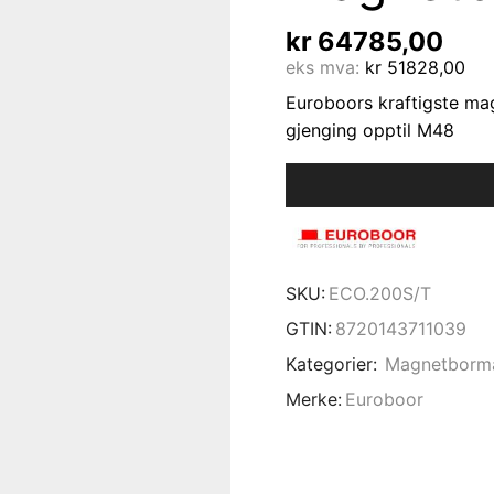
kr
64785,00
eks mva:
kr
51828,00
Euroboors kraftigste ma
gjenging opptil M48
SKU:
ECO.200S/T
GTIN:
8720143711039
Kategorier:
Magnetborm
Merke:
Euroboor