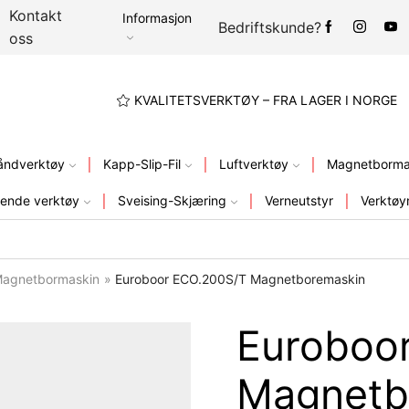
Kontakt
Informasjon
Bedriftskunde?
oss
A LAGER I NORGE
KVALITETSVERKTØY – FRA LAGER I NORGE
åndverktøy
Kapp-Slip-Fil
Luftverktøy
Magnetbormas
ende verktøy
Sveising-Skjæring
Verneutstyr
Verktøy
agnetbormaskin
»
Euroboor ECO.200S/T Magnetboremaskin
Euroboo
Magnetb