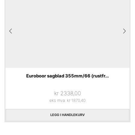
Euroboor sagblad 355mm/66 (rustfr...
kr
2338,00
eks mva:
kr
1870,40
LEGG I HANDLEKURV