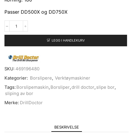
Passer DD500X og DD750X
LEGG I HANDLEKURV
SKU:
469196480
Kategorier:
Borslipere
,
Verktøymaskiner
Tags:
Borslipemaskin
,
Borsliper
,
drill doctor
,
slipe bor
,
sliping av bor
Merke:
DrillDoctor
BESKRIVELSE