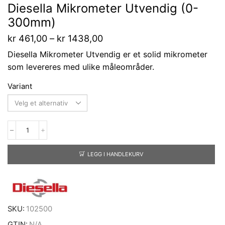
Diesella Mikrometer Utvendig (0-
300mm)
kr
461,00
–
kr
1438,00
Diesella Mikrometer Utvendig er et solid mikrometer
som levereres med ulike måleområder.
Variant
LEGG I HANDLEKURV
SKU:
102500
GTIN:
N/A