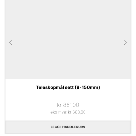
Teleskopmål sett (8-150mm)
kr
861,00
eks mva:
kr
688,80
LEGG I HANDLEKURV