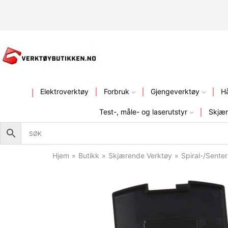
KVALITETSVERKTØY – FR
Elektroverktøy
Forbruk
Gjengeverktøy
H
Test-, måle- og laserutstyr
Skjær
Hjem
»
Butikk
»
Skjærende Verktøy
»
Spiral-/Sente