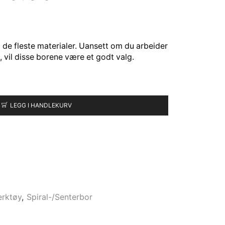
de fleste materialer. Uansett om du arbeider
t, vil disse borene være et godt valg.
LEGG I HANDLEKURV
erktøy
,
Spiral-/Senterbor