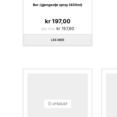
Bor-/gjengeolje spray (400ml)
kr
197,00
kr
157,60
eks mva:
LES MER
UTSOLGT