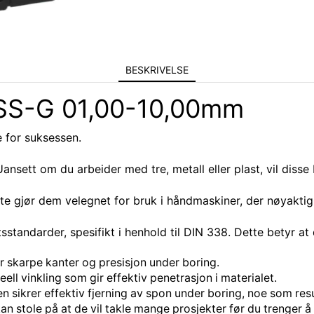
BESKRIVELSE
HSS-G 01,00-10,00mm
e for suksessen.
ansett om du arbeider med tre, metall eller plast, vil diss
te gjør dem velegnet for bruk i håndmaskiner, der nøyaktigh
tandarder, spesifikt i henhold til DIN 338. Dette betyr at 
ir skarpe kanter og presisjon under boring.
deell vinkling som gir effektiv penetrasjon i materialet.
en sikrer effektiv fjerning av spon under boring, noe som resu
kan stole på at de vil takle mange prosjekter før du trenger å