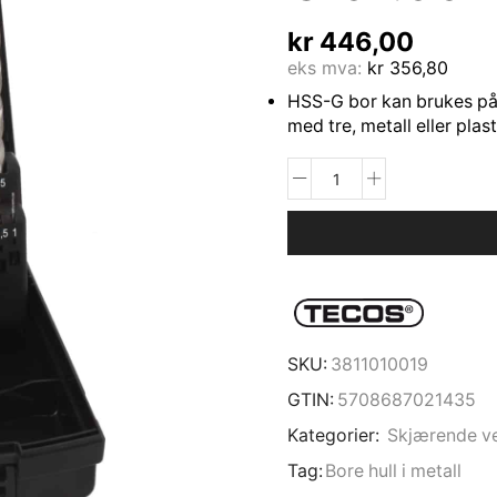
kr
446,00
eks mva:
kr
356,80
HSS-G bor kan brukes på 
med tre, metall eller plas
SKU:
3811010019
GTIN:
5708687021435
Kategorier:
Skjærende v
Tag:
Bore hull i metall