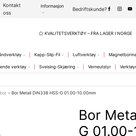
Kontakt
Informasjon
Bedriftskunde?
oss
A LAGER I NORGE
KVALITETSVERKTØY – FRA LAGER I NORGE
åndverktøy
Kapp-Slip-Fil
Luftverktøy
Magnetbormas
ende verktøy
Sveising-Skjæring
Verneutstyr
Verktøy
rbor
»
Bor Metall DIN338 HSS-G 01.00-10.00mm
Bor Meta
G 01.00