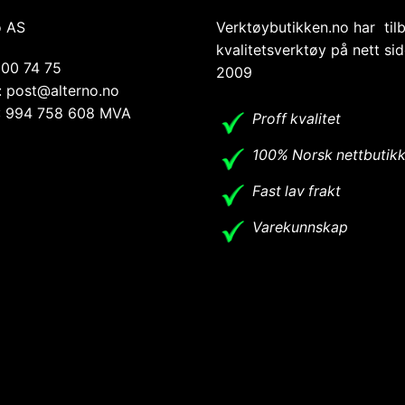
o AS
Verktøybutikken.no har til
kvalitetsverktøy på nett si
 00 74 75
2009
: post@alterno.no
.: 994 758 608 MVA
Proff kvalitet
100% Norsk nettbutik
Fast lav frakt
Varekunnskap