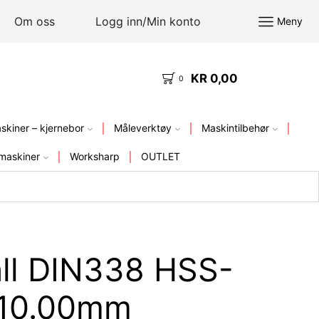
Om oss
Logg inn/Min konto
Meny
KR
0,00
KVALITETSVERKTØY – FRA LAGER I NORGE
0
kiner – kjernebor
Måleverktøy
Maskintilbehør
maskiner
Worksharp
OUTLET
ll DIN338 HSS-
-10.00mm