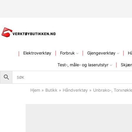
KVALITETSVERKTØY – FR
Elektroverktøy
Forbruk
Gjengeverktøy
H
Test-, måle- og laserutstyr
Skjær
Hjem
»
Butikk
»
Håndverktøy
»
Unbrako-, Torxnøkl