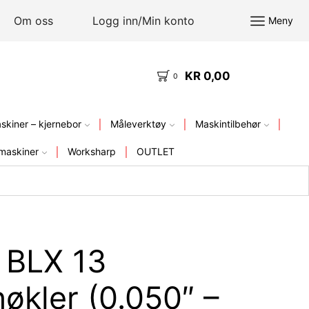
Om oss
Logg inn/Min konto
Meny
KR
0,00
KVALITETSVERKTØY – FRA LAGER I NORGE
0
kiner – kjernebor
Måleverktøy
Maskintilbehør
maskiner
Worksharp
OUTLET
 BLX 13
økler (0.050″ –