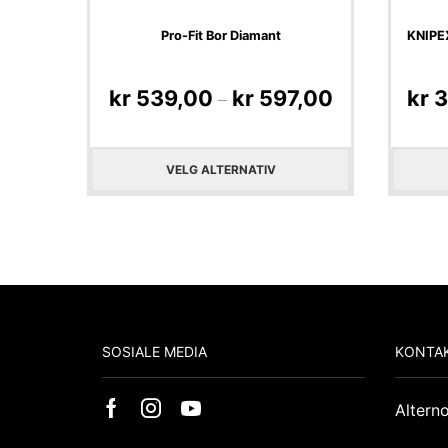
Pro-Fit Bor Diamant
KNIPEX
kr
539,00
kr
597,00
kr
3
–
VELG ALTERNATIV
SOSIALE MEDIA
KONTAK
Altern