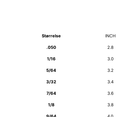
Størrelse
INCH
.050
2.8
1/16
3.0
5/64
3.2
3/32
3.4
7/64
3.6
1/8
3.8
9/64
4.0