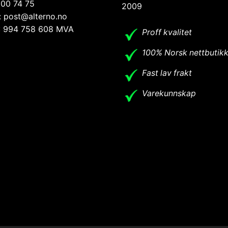
 00 74 75
2009
: post@alterno.no
.: 994 758 608 MVA
Proff kvalitet
100% Norsk nettbutik
Fast lav frakt
Varekunnskap