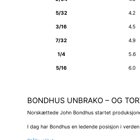
5/32
4.2
3/16
4.5
7/32
4.9
1/4
5.6
5/16
6.0
BONDHUS UNBRAKO – OG TOR
Norskættede John Bondhus startet produksjone
I dag har Bondhus en ledende posisjon i verden 