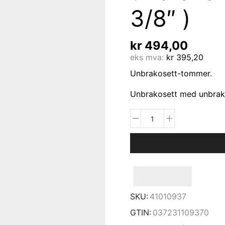
3/8″ )
kr
494,00
eks mva:
kr
395,20
Unbrakosett-tommer.
Unbrakosett med unbrako
SKU:
41010937
GTIN:
037231109370