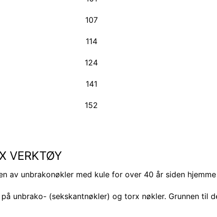
107
114
124
141
152
X VERKTØY
n av unbrakonøkler med kule for over 40 år siden hjemme 
på unbrako- (sekskantnøkler) og torx nøkler. Grunnen til det