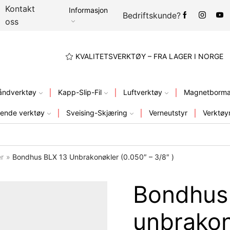
Kontakt
Informasjon
Bedriftskunde?
oss
A LAGER I NORGE
KVALITETSVERKTØY – FRA LAGER I NORGE
åndverktøy
Kapp-Slip-Fil
Luftverktøy
Magnetbormas
ende verktøy
Sveising-Skjæring
Verneutstyr
Verktøy
er
»
Bondhus BLX 13 Unbrakonøkler (0.050″ – 3/8″ )
Bondhus
unbrakon