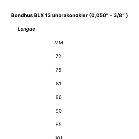
Bondhus BLX 13 unbrakonøkler (0,050″ – 3/8″ )
Lengde
MM
72
76
81
86
90
95
101