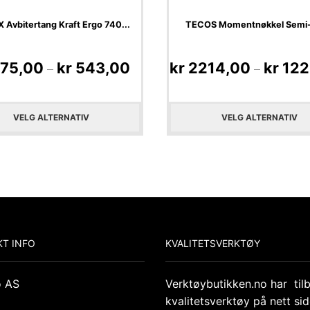
 Avbitertang Kraft Ergo 740...
TECOS Momentnøkkel Semi-
75,00
kr
543,00
kr
2214,00
kr
122
–
–
VELG ALTERNATIV
VELG ALTERNATIV
T INFO
KVALITETSVERKTØY
o AS
Verktøybutikken.no har til
kvalitetsverktøy på nett si