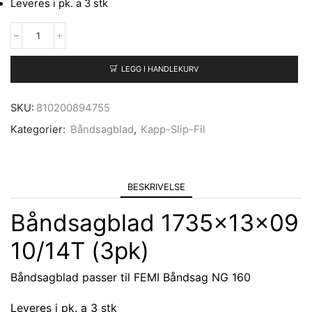
Leveres i pk. a 3 stk
LEGG I HANDLEKURV
SKU:
810200894755
Kategorier:
Båndsagblad
,
Kapp-Slip-Fil
BESKRIVELSE
Båndsagblad 1735x13x09
10/14T (3pk)
Båndsagblad passer til FEMI Båndsag NG 160
Leveres i pk. a 3 stk