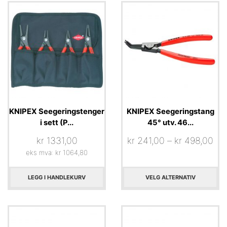
KNIPEX Seegeringstenger
KNIPEX Seegeringstang
i sett (P...
45° utv. 46...
kr
1331,00
kr
241,00
–
kr
498,00
eks mva:
kr
1064,80
LEGG I HANDLEKURV
VELG ALTERNATIV