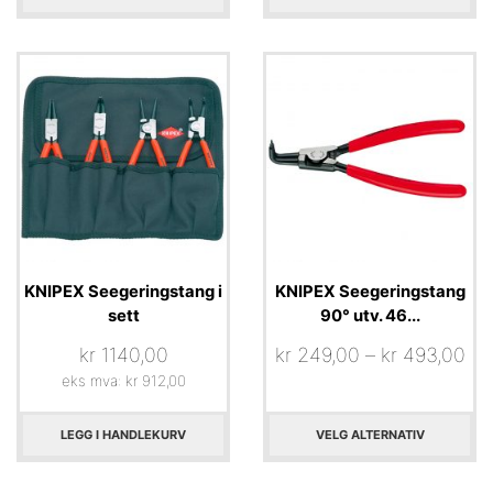
KNIPEX Seegeringstang i
KNIPEX Seegeringstang
sett
90° utv. 46...
kr
1140,00
kr
249,00
–
kr
493,00
eks mva:
kr
912,00
LEGG I HANDLEKURV
VELG ALTERNATIV