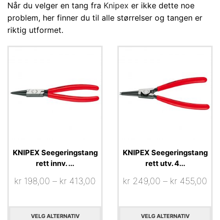
Når du velger en tang fra
Knipex
er ikke dette noe
problem, her finner du til alle størrelser og tangen er
riktig utformet.
KNIPEX Seegeringstang
KNIPEX Seegeringstang
rett innv. ...
rett utv. 4...
kr
198,00
–
kr
413,00
kr
249,00
–
kr
455,00
VELG ALTERNATIV
VELG ALTERNATIV