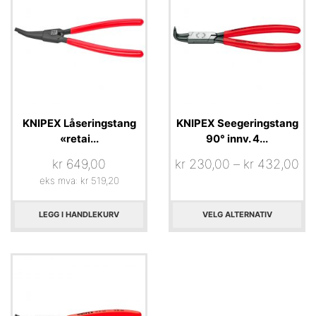
KNIPEX Låseringstang
KNIPEX Seegeringstang
«retai...
90° innv. 4...
kr
649,00
kr
230,00
–
kr
432,00
eks mva:
kr
519,20
LEGG I HANDLEKURV
VELG ALTERNATIV