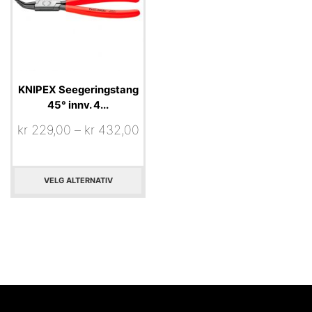
KNIPEX Seegeringstang
45° innv. 4...
kr
229,00
–
kr
432,00
VELG ALTERNATIV