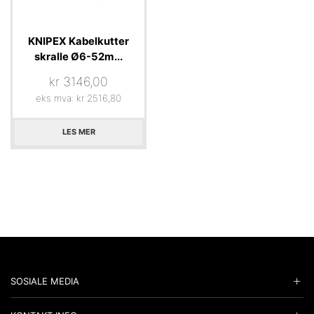
KNIPEX Kabelkutter
skralle Ø6-52m...
kr
3146,00
eks mva:
kr
2516,80
LES MER
SOSIALE MEDIA