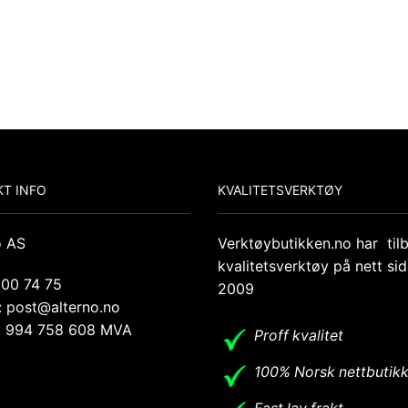
T INFO
KVALITETSVERKTØY
o AS
Verktøybutikken.no har til
kvalitetsverktøy på nett si
 00 74 75
2009
: post@alterno.no
.: 994 758 608 MVA
Proff kvalitet
100% Norsk nettbutik