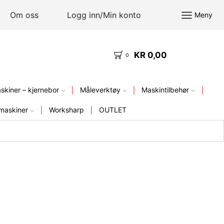
Om oss
Logg inn/Min konto
Meny
KR
0,00
KVALITETSVERKTØY – FRA LAGER I NORGE
0
kiner – kjernebor
Måleverktøy
Maskintilbehør
maskiner
Worksharp
OUTLET