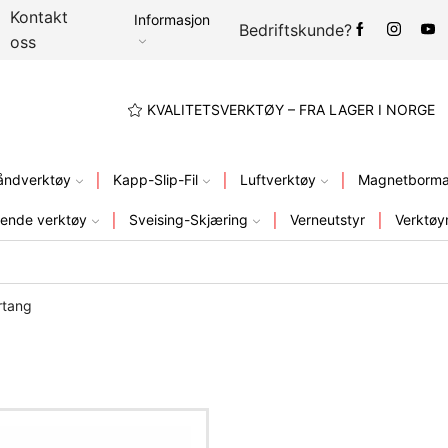
Kontakt
Informasjon
Bedriftskunde?
oss
A LAGER I NORGE
KVALITETSVERKTØY – FRA LAGER I NORGE
åndverktøy
Kapp-Slip-Fil
Luftverktøy
Magnetbormas
ende verktøy
Sveising-Skjæring
Verneutstyr
Verktøy
rtang