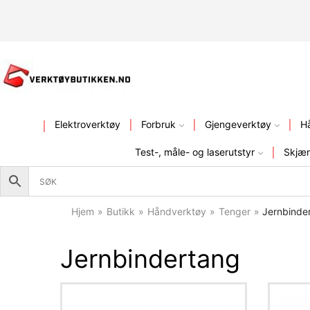
KVALITETSVERKTØY – FR
Elektroverktøy
Forbruk
Gjengeverktøy
H
Test-, måle- og laserutstyr
Skjær
Hjem
»
Butikk
»
Håndverktøy
»
Tenger
»
Jernbinde
Jernbindertang